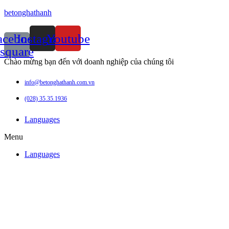
betonghathanh
acebook-
Instagram
Youtube
square
Chào mừng bạn đến với doanh nghiệp của chúng tôi
info@betonghathanh.com.vn
(028) 35.35.1936
Languages
Menu
Languages