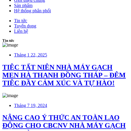
Giới thiệu chung
Sản phẩm
Hệ thống phân phối
Tin tức
Tuyển dụng
Liên hệ
Tin tức
Tháng 1 22, 2025
TIỆC TẤT NIÊN NHÀ MÁY GẠCH
MEN HÀ THANH ĐỒNG THÁP – ĐÊM
TIỆC ĐẦY CẢM XÚC VÀ TỰ HÀO!
Tháng 7 19, 2024
NÂNG CAO Ý THỨC AN TOÀN LAO
ĐỘNG CHO CBCNV NHÀ MÁY GẠCH