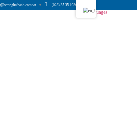
o@betonghathanh.com.vn
(028) 35.35.1936
Languages
in Tức
Tuyển Dụng
Liên Hệ