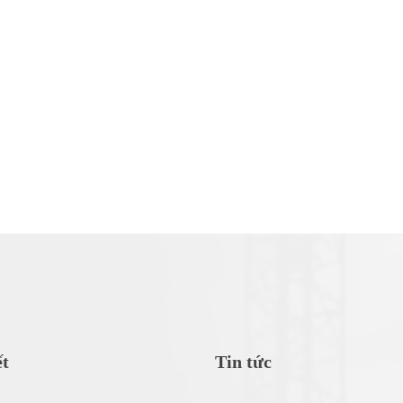
ết
Tin tức