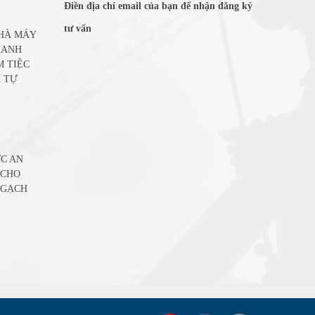
Điền địa chỉ email của bạn để nhận đăng ký
tư vấn
NHÀ MÁY
HANH
M TIỆC
 TỰ
C AN
 CHO
 GẠCH