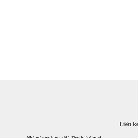
Liên k
Nhà máy gạch men Hà Thanh là đơn vị