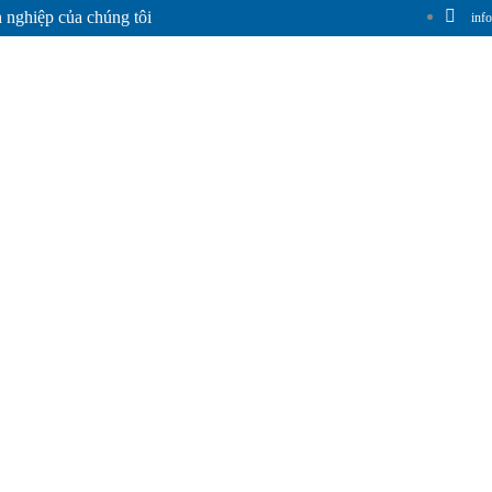
 nghiệp của chúng tôi
inf
Hà Thanh
Giới Thiệu Chung
Sản Phẩm
Hệ Thống Phân Phối
T