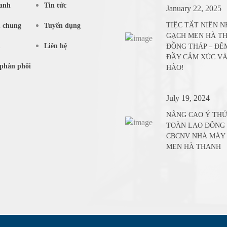
anh
Tin tức
January 22, 2025
TIỆC TẤT NIÊN 
u chung
Tuyển dụng
GẠCH MEN HÀ T
m
Liên hệ
ĐỒNG THÁP – ĐÊ
ĐẦY CẢM XÚC VÀ
phân phối
HÀO!
July 19, 2024
NÂNG CAO Ý THỨ
TOÀN LAO ĐỘNG
CBCNV NHÀ MÁY
MEN HÀ THANH