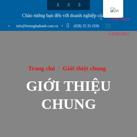
Chào mừng bạn đến với doanh nghiệp của chúng tôi
Languages
info@betonghathanh.com.vn
(028) 35.35.1936
Languages
Trang chủ
Giới thiệt chung
/
GIỚI THIỆU
CHUNG