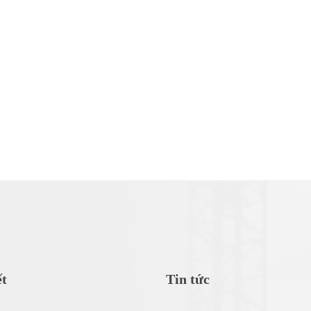
ết
Tin tức