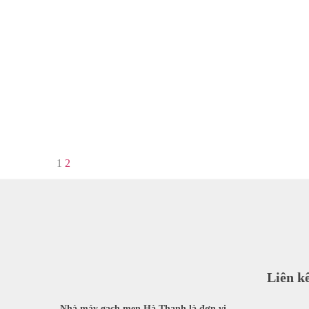
1
2
Liên k
Nhà máy gạch men Hà Thanh là đơn vị