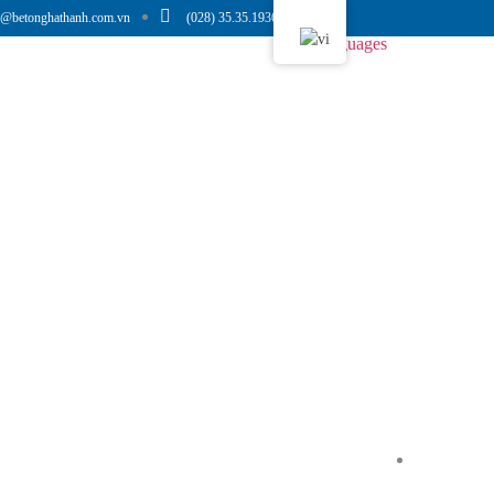
o@betonghathanh.com.vn
(028) 35.35.1936
Languages
in Tức
Tuyển Dụng
Liên Hệ
admin
83