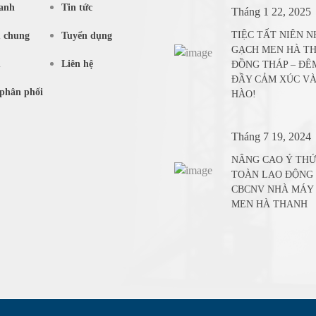
anh
Tin tức
Tháng 1 22, 2025
TIỆC TẤT NIÊN 
u chung
Tuyển dụng
GẠCH MEN HÀ T
m
Liên hệ
ĐỒNG THÁP – ĐÊ
ĐẦY CẢM XÚC VÀ
phân phối
HÀO!
Tháng 7 19, 2024
NÂNG CAO Ý THỨ
TOÀN LAO ĐỘNG
CBCNV NHÀ MÁY
MEN HÀ THANH