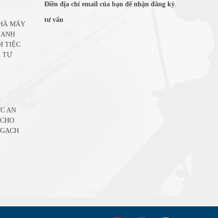
Điền địa chỉ email của bạn để nhận đăng ký
tư vấn
NHÀ MÁY
HANH
M TIỆC
 TỰ
C AN
 CHO
 GẠCH