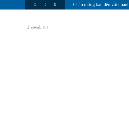
Chào mừng bạn đến với doanh
Trang chủ
Về 
admin
831
HA THANH PORCELAIN CODE L6611