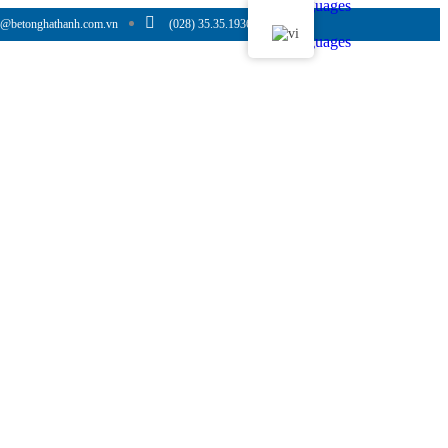
Languages
o@betonghathanh.com.vn
(028) 35.35.1936
Languages
in Tức
Tuyển Dụng
Liên Hệ