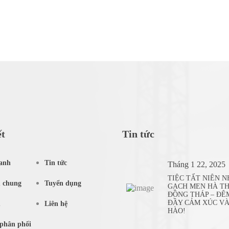
ết
Tin tức
anh
Tin tức
Tháng 1 22, 2025
TIỆC TẤT NIÊN 
u chung
Tuyển dụng
GẠCH MEN HÀ T
ĐỒNG THÁP – ĐÊ
ĐẦY CẢM XÚC VÀ
m
Liên hệ
HÀO!
phân phối