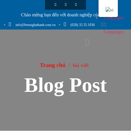
Chào mừng bạn đến với doanh nghiệp của chúng tôi
Languages
info@betonghathanh.com.vn
(028) 35.35.1936
Languages
Trang chủ
/
bài viết
Blog Post