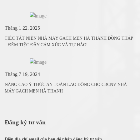
Tháng 1 22, 2025
TIỆC TẤT NIÊN NHÀ MÁY GẠCH MEN HÀ THANH ĐỒNG THÁP
– ĐÊM TIỆC ĐẦY CẢM XÚC VÀ TỰ HÀO!
Tháng 7 19, 2024
NÂNG CAO Ý THỨC AN TOÀN LAO ĐỘNG CHO CBCNV NHÀ
MÁY GẠCH MEN HÀ THANH
Đăng ký tư vấn
Điền địa chỉ email của bạn để nhận đăng ký tư vấn