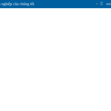
 nghiệp của chúng tôi
inf
Hà Thanh
Giới Thiệu Chung
Sản Phẩm
Hệ Thống Phân Phối
T