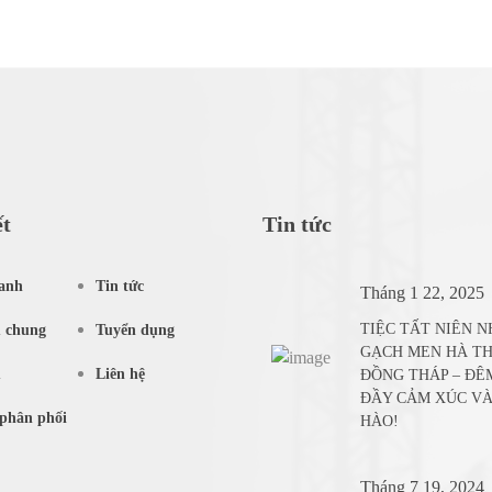
ết
Tin tức
anh
Tin tức
Tháng 1 22, 2025
TIỆC TẤT NIÊN 
u chung
Tuyển dụng
GẠCH MEN HÀ T
m
Liên hệ
ĐỒNG THÁP – ĐÊ
ĐẦY CẢM XÚC VÀ
phân phối
HÀO!
Tháng 7 19, 2024