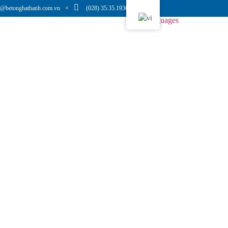
o@betonghathanh.com.vn
(028) 35.35.1936
Languages
in Tức
Tuyển Dụng
Liên Hệ