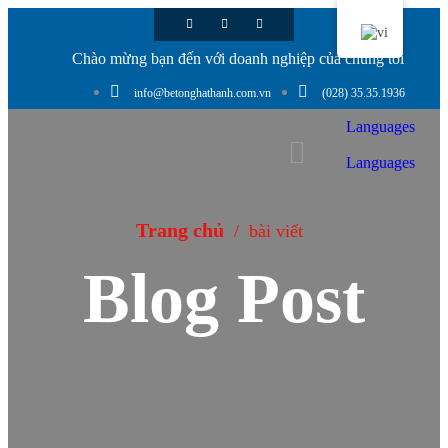
Chào mừng bạn đến với doanh nghiệp của chúng tôi
info@betonghathanh.com.vn
(028) 35.35.1936
Languages
Languages
Trang chủ
/
bài viết
Blog Post