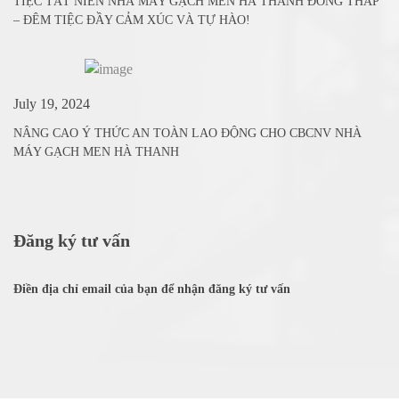
TIỆC TẤT NIÊN NHÀ MÁY GẠCH MEN HÀ THANH ĐỒNG THÁP
– ĐÊM TIỆC ĐẦY CẢM XÚC VÀ TỰ HÀO!
July 19, 2024
NÂNG CAO Ý THỨC AN TOÀN LAO ĐỘNG CHO CBCNV NHÀ
MÁY GẠCH MEN HÀ THANH
Đăng ký tư vấn
Điền địa chỉ email của bạn để nhận đăng ký tư vấn