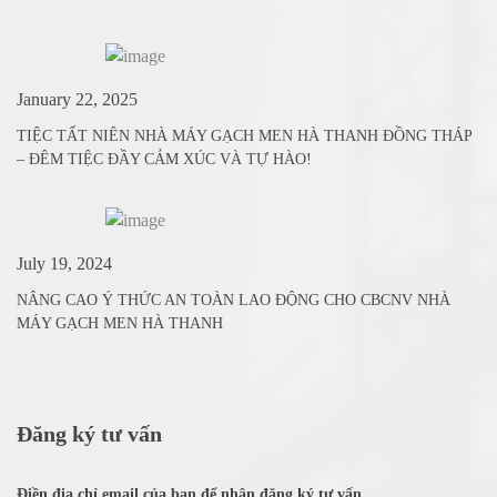
January 22, 2025
TIỆC TẤT NIÊN NHÀ MÁY GẠCH MEN HÀ THANH ĐỒNG THÁP
– ĐÊM TIỆC ĐẦY CẢM XÚC VÀ TỰ HÀO!
July 19, 2024
NÂNG CAO Ý THỨC AN TOÀN LAO ĐỘNG CHO CBCNV NHÀ
MÁY GẠCH MEN HÀ THANH
Đăng ký tư vấn
Điền địa chỉ email của bạn để nhận đăng ký tư vấn