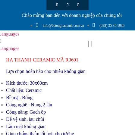
Chào mừng bạn đến với doanh nghiệp của chúng tôi
info@betonghathanh.com.vn
(028) 35.35.1936
Languages
Languages
HA THANH CERAMIC MÃ R3601
Lựa chọn hoàn hảo cho nhiều không gian
Kích thước: 30x60cm
Chất liệu: Ceramic
Bề mặt: Bóng
Công nghệ : Nung 2 lần
Công năng: Gạch ốp
Dễ vệ sinh, lau chùi
Làm mát không gian
Giúp chống thấm tốt hơn cho tường