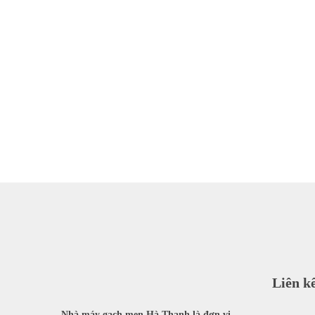
Liên k
Nhà máy gạch men Hà Thanh là đơn vị