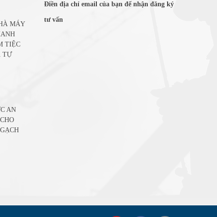
Điền địa chỉ email của bạn để nhận đăng ký
tư vấn
NHÀ MÁY
HANH
M TIỆC
 TỰ
C AN
 CHO
 GẠCH