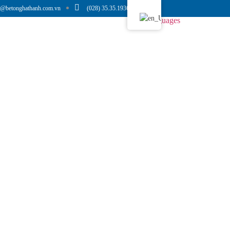
o@betonghathanh.com.vn
(028) 35.35.1936
Languages
in Tức
Tuyển Dụng
Liên Hệ