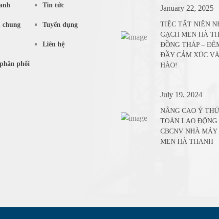
anh
Tin tức
January 22, 2025
TIỆC TẤT NIÊN 
u chung
Tuyển dụng
GẠCH MEN HÀ T
m
Liên hệ
ĐỒNG THÁP – ĐÊ
ĐẦY CẢM XÚC VÀ
phân phối
HÀO!
July 19, 2024
NÂNG CAO Ý THỨ
TOÀN LAO ĐỘNG
CBCNV NHÀ MÁY
MEN HÀ THANH