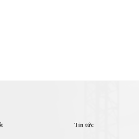
ết
Tin tức