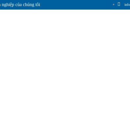
 nghiệp của chúng tôi
inf
Hà Thanh
Giới Thiệu Chung
Sản Phẩm
Hệ Thống Phân Phối
T