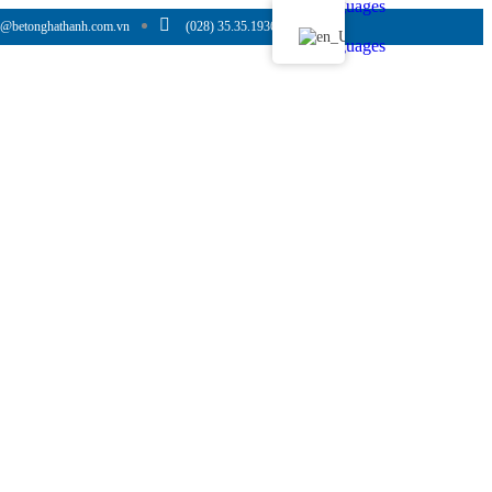
Languages
o@betonghathanh.com.vn
(028) 35.35.1936
Languages
in Tức
Tuyển Dụng
Liên Hệ